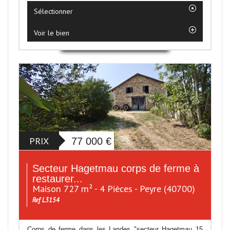
Sélectionner
Voir le bien
PRIX
77 000
€
Secteur Hagetmau corps de ferme à
restaurer...
Maison 727 m² - 4 Pièces - Peyre (40700)
Ref L3154
Corps de ferme dans les Landes "secteur Hagetmau 15