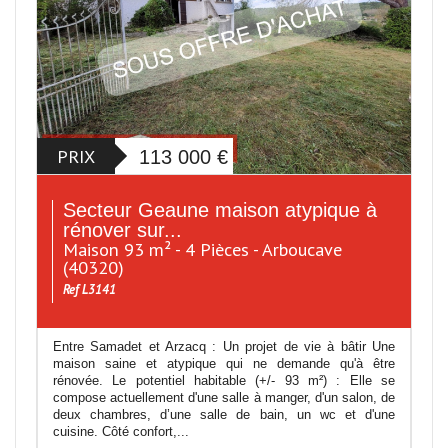
PRIX
113 000
€
Secteur Geaune maison atypique à
rénover sur...
Maison 93 m² - 4 Pièces - Arboucave
(40320)
Ref L3141
Entre Samadet et Arzacq : Un projet de vie à bâtir Une
maison saine et atypique qui ne demande qu'à être
rénovée. Le potentiel habitable (+/- 93 m²) : Elle se
compose actuellement d'une salle à manger, d'un salon, de
deux chambres, d’une salle de bain, un wc et d'une
cuisine. Côté confort,...