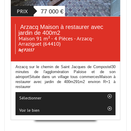
PRIX
77 000
€
Arzacq Maison à restaurer avec
jardin de 400m2
Maison 91 m² - 4 Pièces - Arzacq-
Arraziguet (64410)
Ref P2037
Arzacq sur le chemin de Saint Jacques de Compostel30
minutes de l'agglomération Paloise et de son
aéroportSituée dans un village tous commercesMaison à
restaurer avec jardin de 400m291m2 environ R+1 à
restaurer
Sélectionner
Voir le bien