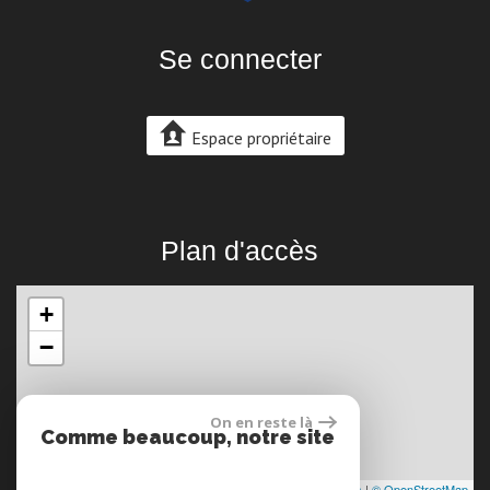
Se connecter
Espace propriétaire
Plan d'accès
+
−
On en reste là
Comme beaucoup, notre site
utilise les cookies
Leaflet
|
©
Maps
|
© OpenStreetMap
Jawg