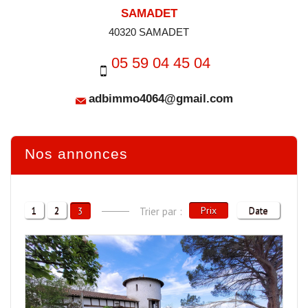
SAMADET
40320 SAMADET
05 59 04 45 04
adbimmo4064@gmail.com
Nos annonces
1
2
Prix
Date
3
Trier par :