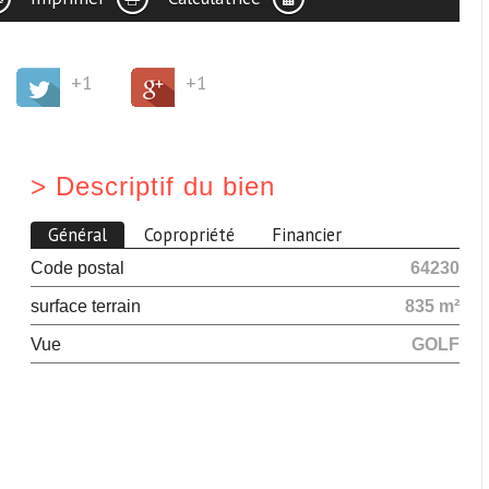
+1
+1
>
Descriptif du bien
Général
Copropriété
Financier
Code postal
64230
surface terrain
835 m²
Vue
GOLF