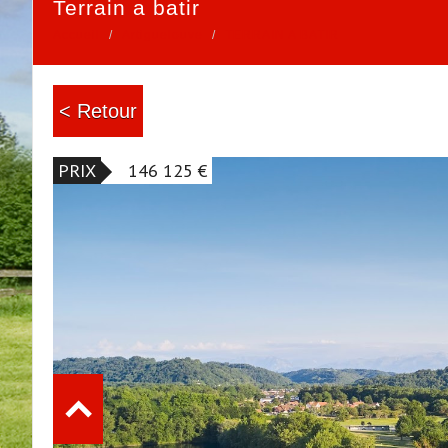
terrain a batir
Accueil
Artiguelouve
TERRAIN A BATIR
< Retour
PRIX
146 125
€