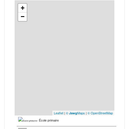
+
−
Leaflet
|
©
Maps
|
© OpenStreetMap
Jawg
École primaire