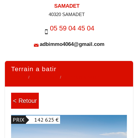
SAMADET
40320 SAMADET
05 59 04 45 04
adbimmo4064@gmail.com
terrain a batir
Accueil
Artiguelouve
TERRAIN A BATIR
< Retour
PRIX
142 625
€