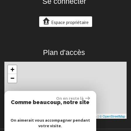
Se connecter
Espace propriétaire
Plan d'accès
+
−
On en reste là
Comme beaucoup, notre site
utilise les cookies
Leaflet
|
©
Maps
|
© OpenStreetMap
Jawg
On aimerait vous accompagner pendant
votre visite.