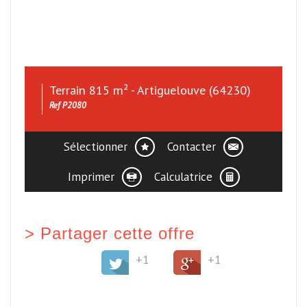
Terrain 815 m² - Artiguelouve (64230)
Ref P2080
Sélectionner
Contacter
Imprimer
Calculatrice
>
Partager cette offre
+1
+1