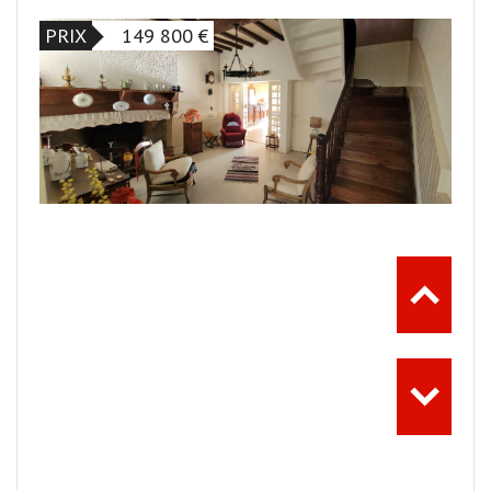
PRIX
149 800
€